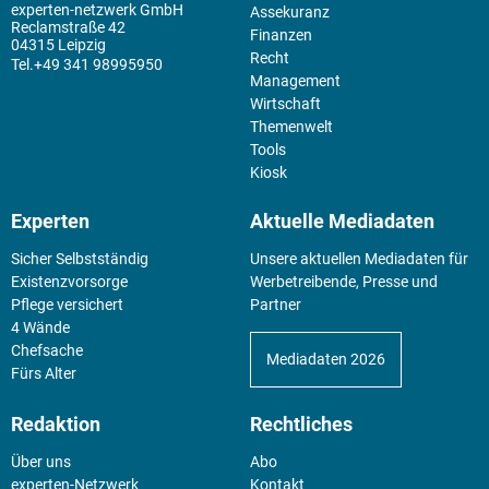
experten-netzwerk GmbH
Assekuranz
Reclamstraße 42
Finanzen
04315 Leipzig
Recht
+49 341 98995950
Management
Wirtschaft
Themenwelt
Tools
Kiosk
Experten
Aktuelle Mediadaten
Sicher Selbstständig
Unsere aktuellen Mediadaten für
Existenz­vorsorge
Werbetreibende, Presse und
Pflege versichert
Partner
4 Wände
Chefsache
Mediadaten 2026
Fürs Alter
Redaktion
Rechtliches
Über uns
Abo
experten-Netzwerk
Kontakt