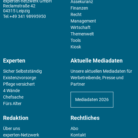
experten-netzwerk GmbH
Assekuranz
Reclamstraße 42
Finanzen
04315 Leipzig
Recht
+49 341 98995950
Management
Wirtschaft
Themenwelt
Tools
Kiosk
Experten
Aktuelle Mediadaten
Sicher Selbstständig
Unsere aktuellen Mediadaten für
Existenz­vorsorge
Werbetreibende, Presse und
Pflege versichert
Partner
4 Wände
Chefsache
Mediadaten 2026
Fürs Alter
Redaktion
Rechtliches
Über uns
Abo
experten-Netzwerk
Kontakt