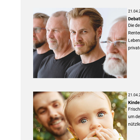
21.04.
Debat
Die d
Renten
Lebens
privat
21.04.
Kinde
Frisc
um den
nützli