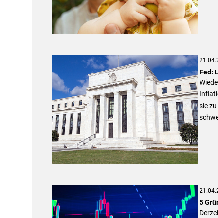
21.04.
Fed: 
Wieder
Inflat
sie zu
schwer
21.04.
5 Grü
Derze