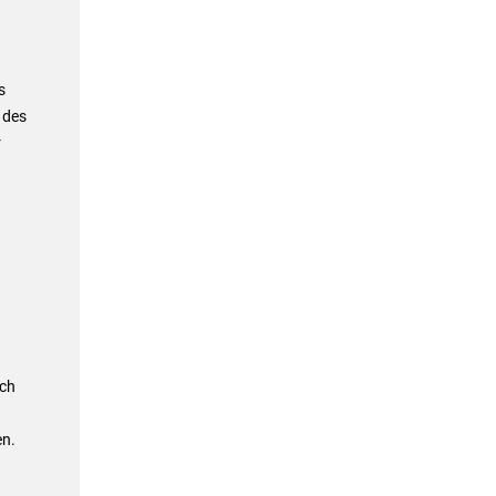
s
 des
r
uch
en.