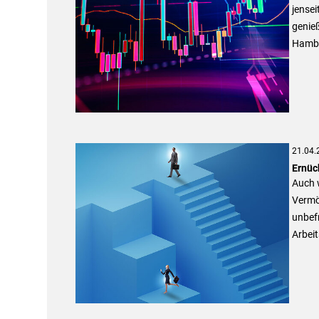
jensei
genieß
Hamb
21.04.
Ernüc
Auch w
Vermö
unbef
Arbeit