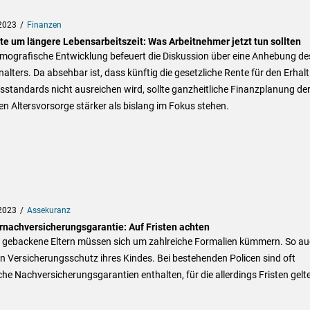
2023
Finanzen
te um längere Lebensarbeitszeit: Was Arbeitnehmer jetzt tun sollten
emografische Entwicklung befeuert die Diskussion über eine Anhebung de
alters. Da absehbar ist, dass künftig die gesetzliche Rente für den Erhalt
standards nicht ausreichen wird, sollte ganzheitliche Finanzplanung de
en Altersvorsorge stärker als bislang im Fokus stehen.
2023
Assekuranz
rnachversicherungsgarantie: Auf Fristen achten
h gebackene Eltern müssen sich um zahlreiche Formalien kümmern. So a
 Versicherungsschutz ihres Kindes. Bei bestehenden Policen sind oft
che Nachversicherungsgarantien enthalten, für die allerdings Fristen gelt