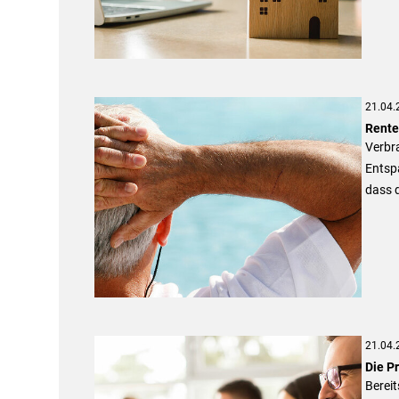
21.04.
Rente
Verbr
Entspa
dass d
21.04.
Die P
Berei