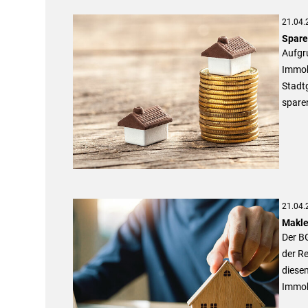
21.04.
Spare
Aufgru
Immob
Stadt
spare
21.04.
Makle
Der B
der R
diese
Immobi