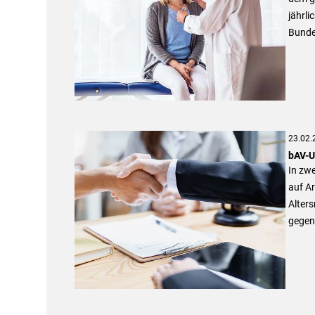
jährli
Bundes
23.02.
bAV-Ur
In zwe
auf Ar
Alters
gegen 