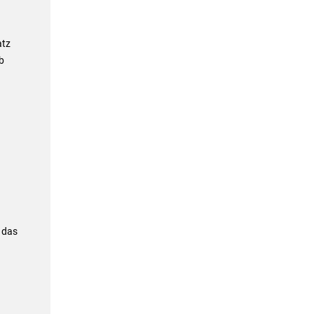
atz
b
r das