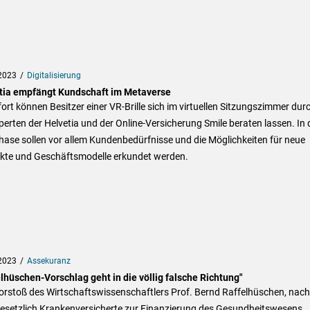
2023
Digitalisierung
tia empfängt Kundschaft im Metaverse
ort können Besitzer einer VR-Brille sich im virtuellen Sitzungszimmer dur
perten der Helvetia und der Online-Versicherung Smile beraten lassen. In 
hase sollen vor allem Kundenbedürfnisse und die Möglichkeiten für neue
kte und Geschäftsmodelle erkundet werden.
2023
Assekuranz
lhüschen-Vorschlag geht in die völlig falsche Richtung"
orstoß des Wirtschaftswissenschaftlers Prof. Bernd Raffelhüschen, nach
esetzlich Krankenversicherte zur Finanzierung des Gesundheitswesens