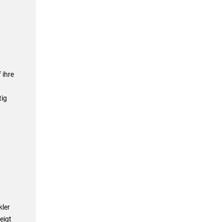
 ihre
tig
kler
eigt