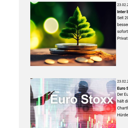
23.02.
Inter
Seit 2
besse
sofor
Privat
23.02.
Euro 
Der Eu
hält d
Chart
Hürden