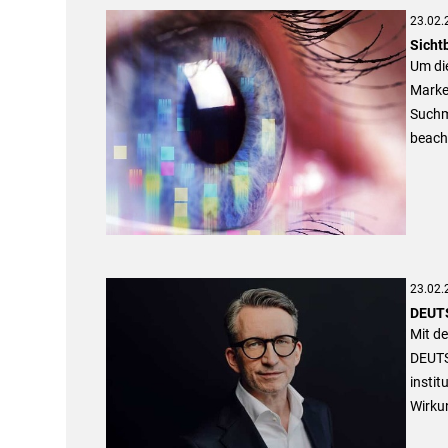
23.02.
Sicht
Um die
Market
Suchm
beacht
23.02.
DEUTS
Mit de
DEUTS
instit
Wirku