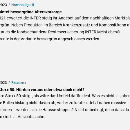
2023
Nachhaltigkeit
 bietet bessergrüne Altersvorsorge
021 erweitert die INTER stetig ihr Angebot auf dem nachhaltigen Marktpl
rgrün. Neben Produkten im Bereich Krankenzusatz und Komposit kann a
t auch die fondsgebundene Rentenversicherung INTER MeinLeben®
rente in der Variante bessergrün abgeschlossen werden.
2023
Finanzen
Stoxx 50: Hürden voraus oder etwa doch nicht?
ro Stoxx 50 steigt, als wäre das Umfeld dafür ideal. Was es nicht ist, abe
ie Bullen bislang nicht davon ab, weiter zu kaufen. Jetzt nahen massive
hürden – werden sie die Hausse stoppen? Nicht unbedingt, denn dass da
 sind, ist Ansichtssache.