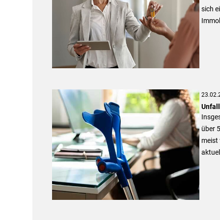
sich 
Immob
23.02.
Unfal
Insges
über 5
meist 
aktue