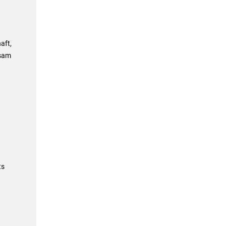
aft,
nsam
ts