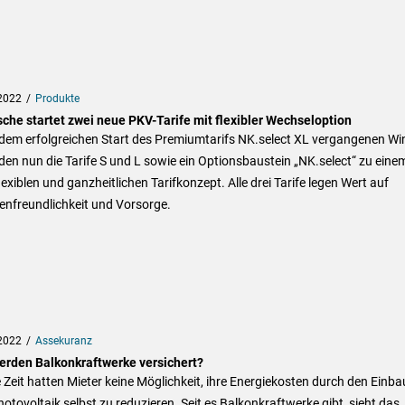
2022
Produkte
sche startet zwei neue PKV-Tarife mit flexibler Wechseloption
dem erfolgreichen Start des Premiumtarifs NK.select XL vergangenen Win
den nun die Tarife S und L sowie ein Optionsbaustein „NK.select“ zu eine
exiblen und ganzheitlichen Tarifkonzept. Alle drei Tarife legen Wert auf
enfreundlichkeit und Vorsorge.
2022
Assekuranz
erden Balkonkraftwerke versichert?
Zeit hatten Mieter keine Möglichkeit, ihre Energiekosten durch den Einba
otovoltaik selbst zu reduzieren. Seit es Balkonkraftwerke gibt, sieht das