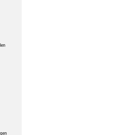
len
ägen