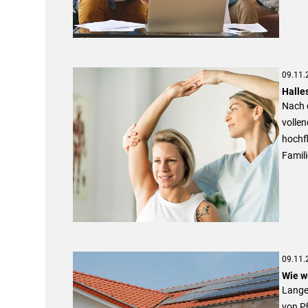
09.11.
Halle
Nach 
vollen
hochfl
Famili
09.11.
Wie w
Lange 
von Ph