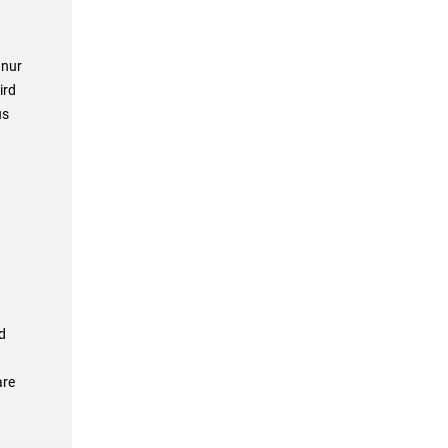
 nur
ird
us
d
are