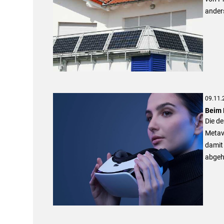
ander
09.11.
Beim 
Die de
Metave
damit 
abgeh