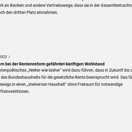
ark an Banken und andere Vertriebswege, dass sie in der Gesamtbetrach
ch den dritten Platz einnahmen.
2022
rn bei der Rentenreform gefährdet künftigen Wohlstand
ntenpolitisches „Weiter-wie-bisher“ wird dazu führen, dass in Zukunft bis 
 des Bundeshaushalts für die gesetzliche Rente beansprucht wird. Das fü
ewegs in einen „steinernen Haushalt“ ohne Freiraum für notwendige
tsinvestitionen.