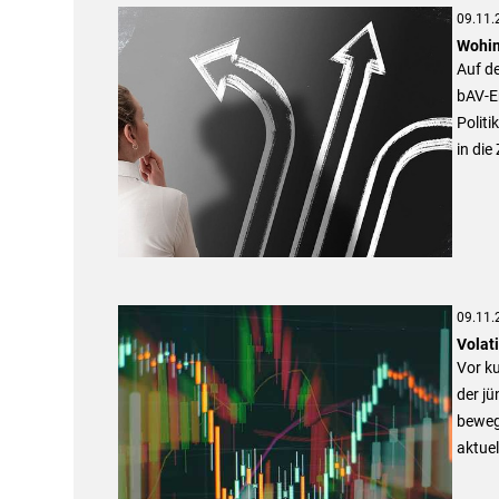
09.11.
Wohin
Auf de
bAV-E
Polit
in die
09.11.
Volati
Vor k
der jü
bewegt
aktuel