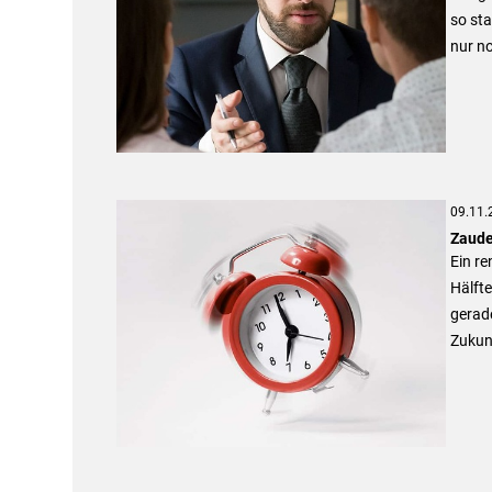
so st
nur no
09.11.
Zaude
Ein re
Hälfte
gerad
Zukunf