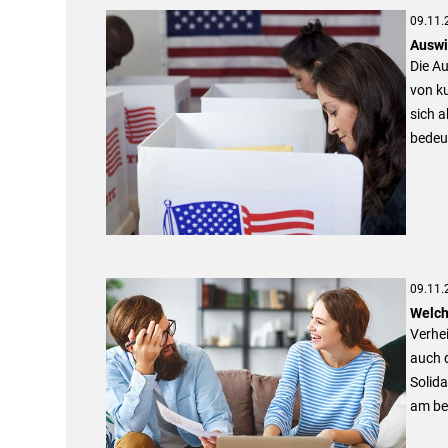
09.11.
Auswi
Die A
von k
sich a
bedeut
09.11.
Welch
Verhei
auch d
Solida
am be