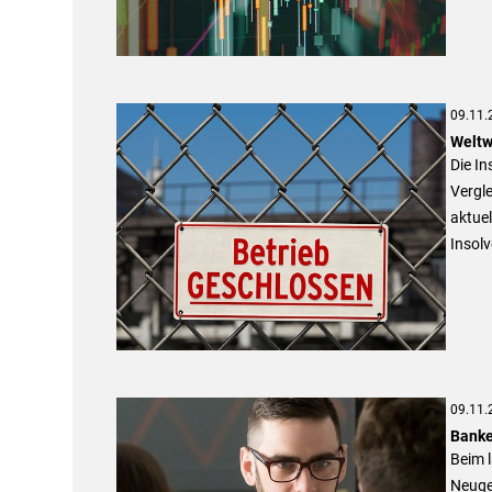
09.11.
Weltw
Die In
Vergle
aktuel
Insol
09.11.
Banke
Beim 
Neuge