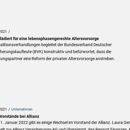
2021
lädiert für eine lebensphasengerechte Altersvorsorge
oalitionsverhandlungen begleitet der Bundesverband Deutscher
herungskaufleute (BVK) konstruktiv und befürwortet, dass die
ungspartner eine Reform der privaten Altersvorsorge anstreben.
2021
Unternehmen
Vorstände bei Allianz
. Januar 2022 gibt es einige Wechsel im Vorstand der Allianz. Laura Ge
elt zur Allianz Versicherungs-AG und übernimmt das Ressort Finanzen. 