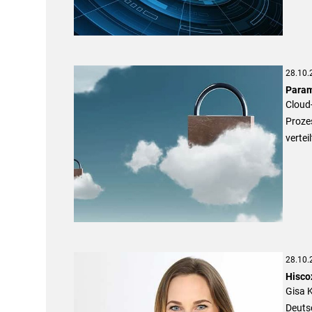
28.10.
Param
Cloud
Prozes
vertei
28.10.
Hisco
Gisa 
Deutsc