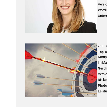
Versi
Wordin
Unter
28.10.
Top-A
Kompe
im Mar
Geschä
Versic
Risike
Photov
Leistu