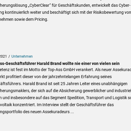
cherungslösung „CyberClear“ für Geschäftskunden, entwickelt das Cyber-
g kontinuierlich weiter und beschäftigt sich mit der Risikobewertung vo
nehmen sowie dem Pricing.
2021
Unternehmen
ss-Geschäftsführer Harald Brand wollte nie einer von vielen sein
tenz ist fest im Motto der Top-Ass GmbH verankert. Als neuer Assekura
kt profitiert dieser von der jahrzehntelangen Erfahrung seines
ftsführers. Harald Brand ist seit 25 Jahren Leiter eines unabhängigen
herungsmaklers, der sich auf die Absicherung gewerblicher und industriel
n und insbesondere auf das Segment Spedition, Transport und Logistik s
oltaik konzentriert. Im Interview stellt der Geschäftsführer das
ngsportfolio des neuen Assekuradeurs ...