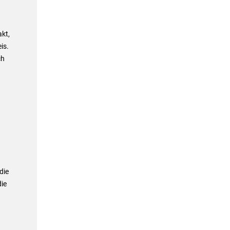
kt,
is.
ch
die
ie