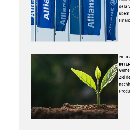
de la 
übern
Finanz
28.10.
INTER
Gemei
Ziel d
nachha
Produ