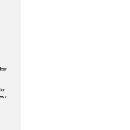
n
deur
ler
owie