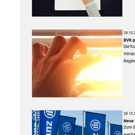
28.10.
BVK p
Die K
Versic
Regier
28.10.
Neue 
Zum 01
wechs