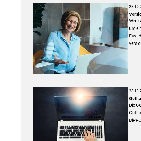
28.10.
Versic
Wer zw
um ein
Fast d
versic
28.10.
Gotha
Die Go
Gothae
BiPRO