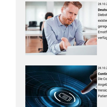
28.10.
Deuts
Diebs
existe
gereg
Ernstf
verfüg
28.10.
Conti
Die Co
Angeb
Versic
Patien