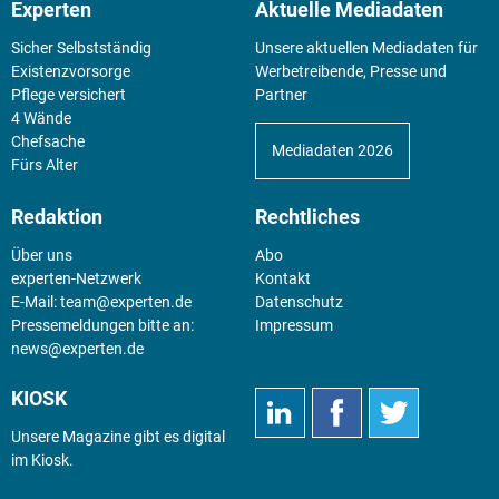
Experten
Aktuelle Mediadaten
Sicher Selbstständig
Unsere aktuellen Mediadaten für
Existenz­vorsorge
Werbetreibende, Presse und
Pflege versichert
Partner
4 Wände
Chefsache
Mediadaten 2026
Fürs Alter
Redaktion
Rechtliches
Über uns
Abo
experten-Netzwerk
Kontakt
E-Mail:
team@experten.de
Datenschutz
Pressemeldungen bitte an:
Impressum
news@experten.de
KIOSK
Unsere Magazine gibt es digital
im
Kiosk
.