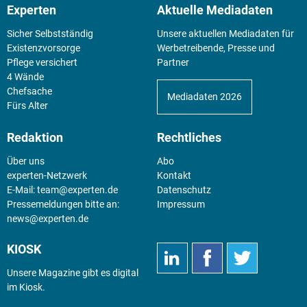
Experten
Aktuelle Mediadaten
Sicher Selbstständig
Unsere aktuellen Mediadaten für
Existenz­vorsorge
Werbetreibende, Presse und
Pflege versichert
Partner
4 Wände
Chefsache
Mediadaten 2026
Fürs Alter
Redaktion
Rechtliches
Über uns
Abo
experten-Netzwerk
Kontakt
E-Mail:
team@experten.de
Datenschutz
Pressemeldungen bitte an:
Impressum
news@experten.de
KIOSK
Unsere Magazine gibt es digital
im
Kiosk
.