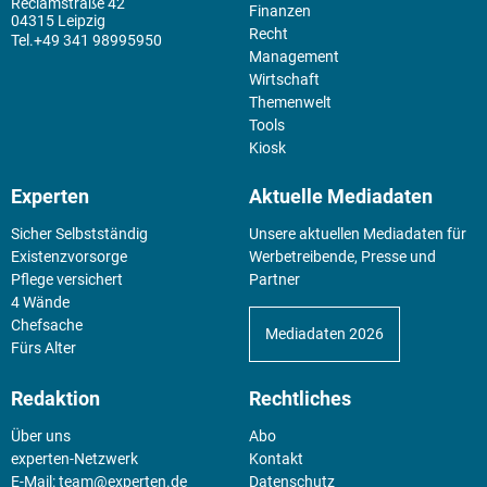
Reclamstraße 42
Finanzen
04315 Leipzig
Recht
+49 341 98995950
Management
Wirtschaft
Themenwelt
Tools
Kiosk
Experten
Aktuelle Mediadaten
Sicher Selbstständig
Unsere aktuellen Mediadaten für
Existenz­vorsorge
Werbetreibende, Presse und
Pflege versichert
Partner
4 Wände
Chefsache
Mediadaten 2026
Fürs Alter
Redaktion
Rechtliches
Über uns
Abo
experten-Netzwerk
Kontakt
E-Mail:
team@experten.de
Datenschutz