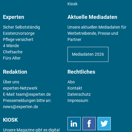
Kiosk
Experten
Aktuelle Mediadaten
Sicher Selbstständig
Unsere aktuellen Mediadaten für
Existenz­vorsorge
Werbetreibende, Presse und
Pflege versichert
Partner
4 Wände
Chefsache
Mediadaten 2026
Fürs Alter
Redaktion
Rechtliches
Über uns
Abo
experten-Netzwerk
Kontakt
E-Mail:
team@experten.de
Datenschutz
Pressemeldungen bitte an:
Impressum
news@experten.de
KIOSK
Unsere Magazine gibt es digital