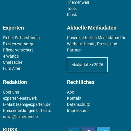
Themenwelt
Tools
Kiosk
Experten
Aktuelle Mediadaten
Sicher Selbstständig
Unsere aktuellen Mediadaten für
Existenz­vorsorge
Werbetreibende, Presse und
Pflege versichert
Partner
4 Wände
Chefsache
Mediadaten 2026
Fürs Alter
Redaktion
Rechtliches
Über uns
Abo
experten-Netzwerk
Kontakt
E-Mail:
team@experten.de
Datenschutz
Pressemeldungen bitte an:
Impressum
news@experten.de
KIOSK