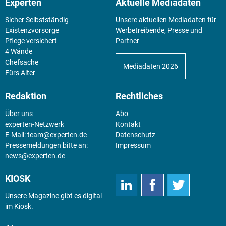
Experten
Aktuelle Mediadaten
Sicher Selbstständig
Unsere aktuellen Mediadaten für
Existenz­vorsorge
Werbetreibende, Presse und
Pflege versichert
Partner
4 Wände
Chefsache
Mediadaten 2026
Fürs Alter
Redaktion
Rechtliches
Über uns
Abo
experten-Netzwerk
Kontakt
E-Mail:
team@experten.de
Datenschutz
Pressemeldungen bitte an:
Impressum
news@experten.de
KIOSK
Unsere Magazine gibt es digital
im
Kiosk
.