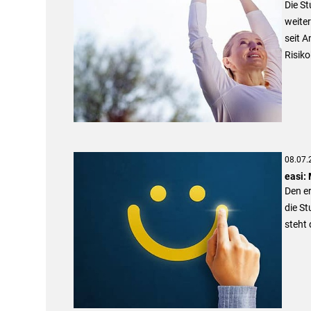
Die St
weiter
seit A
Risiko
08.07.
easi:
Den e
die S
steht 