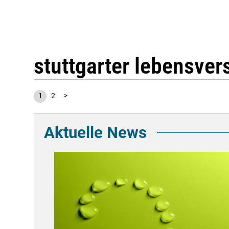
stuttgarter lebensver
1
2
>
Aktuelle News