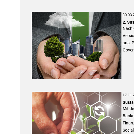
30.03.
2. Su
Nach 
Versi
aus. 
Gover
17.11.
Susta
Mit d
Bankm
Finan
Socia