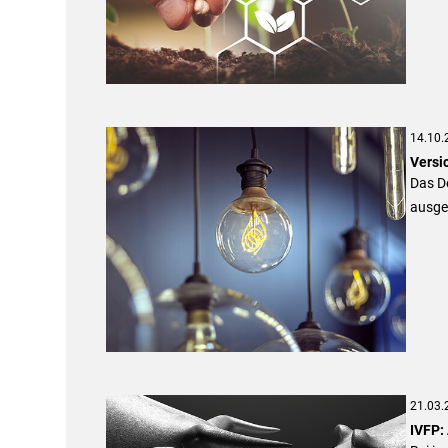
14.10.
Versi
Das De
ausge
21.03.
IVFP: