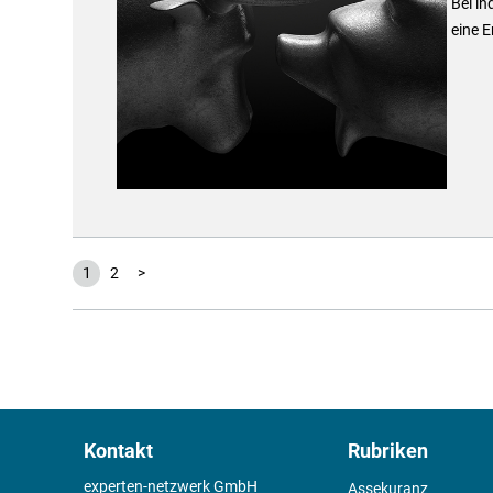
Bei in
eine 
1
2
>
Kontakt
Rubriken
experten-netzwerk GmbH
Assekuranz