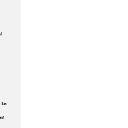
l
 das
nt,