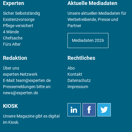
Experten
Aktuelle Mediadaten
Sicher Selbstständig
Unsere aktuellen Mediadaten für
Existenz­vorsorge
Werbetreibende, Presse und
Pflege versichert
Partner
4 Wände
Chefsache
Mediadaten 2026
Fürs Alter
Redaktion
Rechtliches
Über uns
Abo
experten-Netzwerk
Kontakt
E-Mail:
team@experten.de
Datenschutz
Pressemeldungen bitte an:
Impressum
news@experten.de
KIOSK
Unsere Magazine gibt es digital
im
Kiosk
.