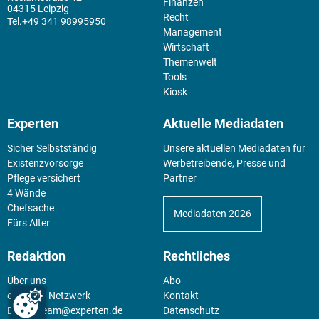
Finanzen
04315 Leipzig
Recht
+49 341 98995950
Management
Wirtschaft
Themenwelt
Tools
Kiosk
Experten
Aktuelle Mediadaten
Sicher Selbstständig
Unsere aktuellen Mediadaten für
Existenz­vorsorge
Werbetreibende, Presse und
Pflege versichert
Partner
4 Wände
Chefsache
Mediadaten 2026
Fürs Alter
Redaktion
Rechtliches
Über uns
Abo
experten-Netzwerk
Kontakt
E-Mail:
team@experten.de
Datenschutz