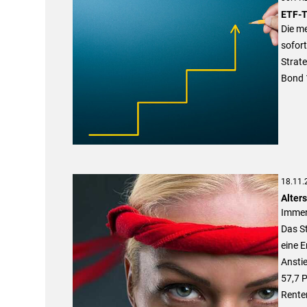
ETF-T
Die m
sofort
Strat
Bond 
18.11.
Alter
Immer
Das St
eine 
Anstie
57,7 P
Renten