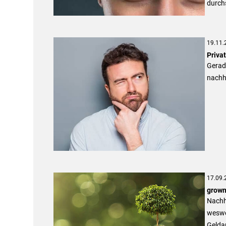
durchs
19.11.
Priva
Gerade
nachha
17.09.
grown
Nachha
weswe
Geldan