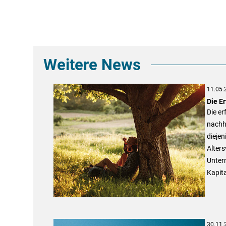
Weitere News
11.05.
Die E
Die er
nachha
diejen
Alter
Unter
Kapit
30.11.