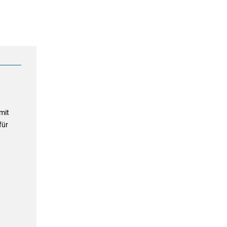
mit
für