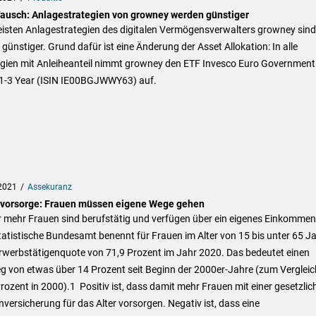
ausch: Anlagestrategien von growney werden günstiger
eisten Anlagestrategien des digitalen Vermögensverwalters growney sind
 günstiger. Grund dafür ist eine Änderung der Asset Allokation: In alle
egien mit Anleiheanteil nimmt growney den ETF Invesco Euro Government
1-3 Year (ISIN IE00BGJWWY63) auf.
2021
Assekuranz
svorsorge: Frauen müssen eigene Wege gehen
 mehr Frauen sind berufstätig und verfügen über ein eigenes Einkommen
atistische Bundesamt benennt für Frauen im Alter von 15 bis unter 65 J
Erwerbstätigenquote von 71,9 Prozent im Jahr 2020. Das bedeutet einen
g von etwas über 14 Prozent seit Beginn der 2000er-Jahre (zum Vergleic
rozent in 2000).1 Positiv ist, dass damit mehr Frauen mit einer gesetzlic
versicherung für das Alter vorsorgen. Negativ ist, dass eine