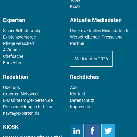
Tools
Kiosk
Experten
Aktuelle Mediadaten
Sicher Selbstständig
Unsere aktuellen Mediadaten für
Existenz­vorsorge
Werbetreibende, Presse und
Pflege versichert
Partner
4 Wände
Chefsache
Mediadaten 2026
Fürs Alter
Redaktion
Rechtliches
Über uns
Abo
experten-Netzwerk
Kontakt
E-Mail:
team@experten.de
Datenschutz
Pressemeldungen bitte an:
Impressum
news@experten.de
KIOSK