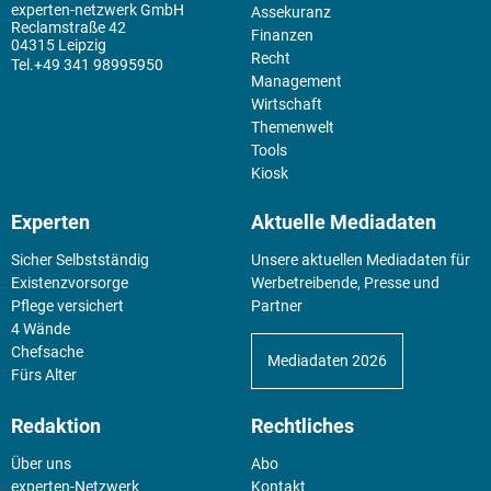
experten-netzwerk GmbH
Assekuranz
Reclamstraße 42
Finanzen
04315 Leipzig
Recht
+49 341 98995950
Management
Wirtschaft
Themenwelt
Tools
Kiosk
Experten
Aktuelle Mediadaten
Sicher Selbstständig
Unsere aktuellen Mediadaten für
Existenz­vorsorge
Werbetreibende, Presse und
Pflege versichert
Partner
4 Wände
Chefsache
Mediadaten 2026
Fürs Alter
Redaktion
Rechtliches
Über uns
Abo
experten-Netzwerk
Kontakt