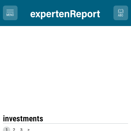
investments
1
2
3
>