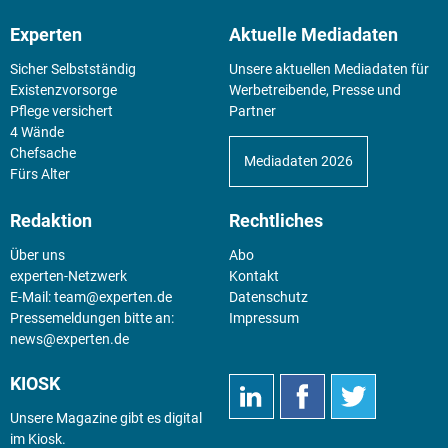
Experten
Aktuelle Mediadaten
Sicher Selbstständig
Unsere aktuellen Mediadaten für
Existenz­vorsorge
Werbetreibende, Presse und
Pflege versichert
Partner
4 Wände
Chefsache
Mediadaten 2026
Fürs Alter
Redaktion
Rechtliches
Über uns
Abo
experten-Netzwerk
Kontakt
E-Mail:
team@experten.de
Datenschutz
Pressemeldungen bitte an:
Impressum
news@experten.de
KIOSK
Unsere Magazine gibt es digital
im
Kiosk
.