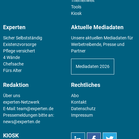
Themenwelt
Tools
Kiosk
Experten
Aktuelle Mediadaten
Sicher Selbstständig
Unsere aktuellen Mediadaten für
Existenz­vorsorge
Werbetreibende, Presse und
Pflege versichert
Partner
4 Wände
Chefsache
Mediadaten 2026
Fürs Alter
Redaktion
Rechtliches
Über uns
Abo
experten-Netzwerk
Kontakt
E-Mail:
team@experten.de
Datenschutz
Pressemeldungen bitte an:
Impressum
news@experten.de
KIOSK