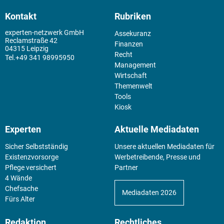
Kontakt
Rubriken
experten-netzwerk GmbH
Assekuranz
Reclamstraße 42
Finanzen
04315 Leipzig
Recht
+49 341 98995950
Management
Wirtschaft
Themenwelt
Tools
Kiosk
Experten
Aktuelle Mediadaten
Sicher Selbstständig
Unsere aktuellen Mediadaten für
Existenz­vorsorge
Werbetreibende, Presse und
Pflege versichert
Partner
4 Wände
Chefsache
Mediadaten 2026
Fürs Alter
Redaktion
Rechtliches