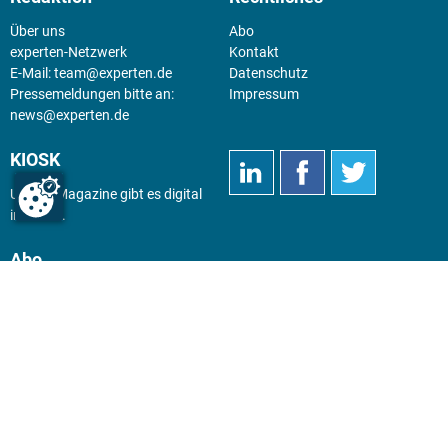
Über uns
Abo
experten-Netzwerk
Kontakt
E-Mail:
team@experten.de
Datenschutz
Pressemeldungen bitte an:
Impressum
news@experten.de
KIOSK
Unsere Magazine gibt es digital
im
Kiosk
.
Abo
Hier geht's zum Print Abo und
zum gesamten Online Angebot
des expertenReport.
Jetzt anmelden!