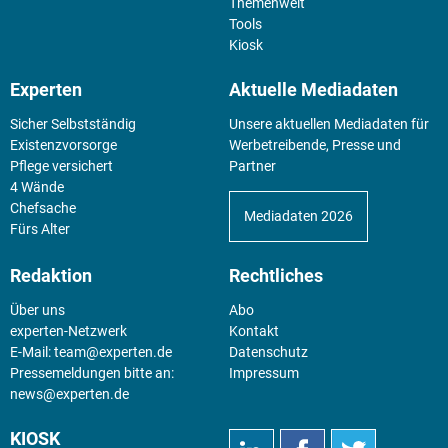
Themenwelt
Tools
Kiosk
Experten
Aktuelle Mediadaten
Sicher Selbstständig
Unsere aktuellen Mediadaten für
Existenz­vorsorge
Werbetreibende, Presse und
Pflege versichert
Partner
4 Wände
Chefsache
Mediadaten 2026
Fürs Alter
Redaktion
Rechtliches
Über uns
Abo
experten-Netzwerk
Kontakt
E-Mail:
team@experten.de
Datenschutz
Pressemeldungen bitte an:
Impressum
news@experten.de
KIOSK