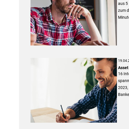
aus 5
zum di
Minute
19.04.
Asset
16 Int
spann
2023,
Banke