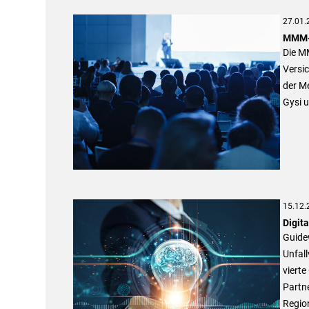
27.01.
MMM-M
Die M
Versi
der Me
Gysi u
15.12.
Digit
Guidew
Unfall
vierte
Partn
Region