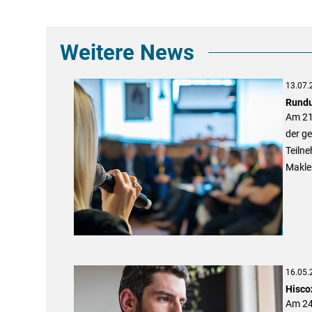
Weitere News
13.07.
Rundu
Am 21
der ge
Teilne
Makler
16.05.
Hiscox
Am 24