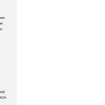
dem
er
or
 und
DACH-