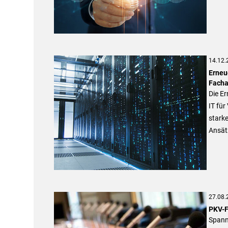
14.12.
Erneu
Facha
Die E
IT fü
stark
Ansät
27.08.
PKV-F
Spann