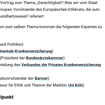
em Vortrag zum Thema „Gerechtigkeit? Was wir vom Staat
e Woopen, Vorsitzende des Europäischen Ethikrats, die zum
undheitswesen“ referiert.
ion zum selben Thema kommen die folgenden Experten zu
nd Politiker)
inentale Krankenversicherung
)
 (Präsident der
Bundesärztekammer
)
abteilung des
Verbandes der Privaten Krankenversicherung
andsvorsitzender der
Barmer
)
ssur für Ethik und Theorie der Medizin,
Uni Köln
)
elpunkt