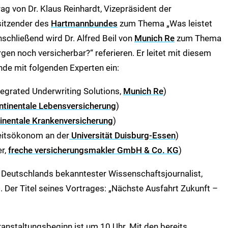
g von Dr. Klaus Reinhardt, Vizepräsident der
itzender des
Hartmannbundes
zum Thema „Was leistet
schließend wird Dr. Alfred Beil von
Munich Re
zum Thema
gen noch versicherbar?“ referieren. Er leitet mit diesem
de mit folgenden Experten ein:
ntegrated Underwriting Solutions,
Munich Re
)
ntinentale Lebensversicherung
)
inentale Krankenversicherung
)
eitsökonom an der
Universität Duisburg-Essen
)
er,
freche versicherungsmakler GmbH & Co. KG
)
Deutschlands bekanntester Wissenschaftsjournalist,
. Der Titel seines Vortrages: „Nächste Ausfahrt Zukunft –
anstaltungsbeginn ist um 10 Uhr. Mit den bereits