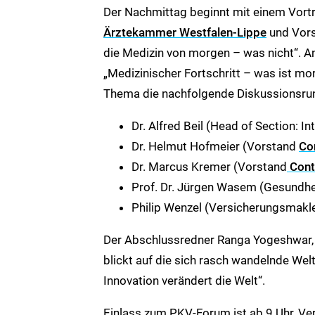
Der Nachmittag beginnt mit einem Vortra
Ärztekammer Westfalen-Lippe
und Vors
die Medizin von morgen – was nicht“. An
„Medizinischer Fortschritt – was ist mor
Thema die nachfolgende Diskussionsrun
Dr. Alfred Beil (Head of Section: I
Dr. Helmut Hofmeier (Vorstand
Co
Dr. Marcus Kremer (Vorstand
Cont
Prof. Dr. Jürgen Wasem (Gesundh
Philip Wenzel (Versicherungsmakl
Der Abschlussredner Ranga Yogeshwar, 
blickt auf die sich rasch wandelnde Welt
Innovation verändert die Welt“.
Einlass zum PKV-Forum ist ab 9 Uhr, Ver