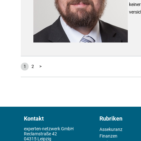
keiner
versic
1
2
>
Kontakt
Rubriken
experten-netzwerk GmbH
Assekuranz
Reclamstraße 42
Finanzen
04315 Leipzig