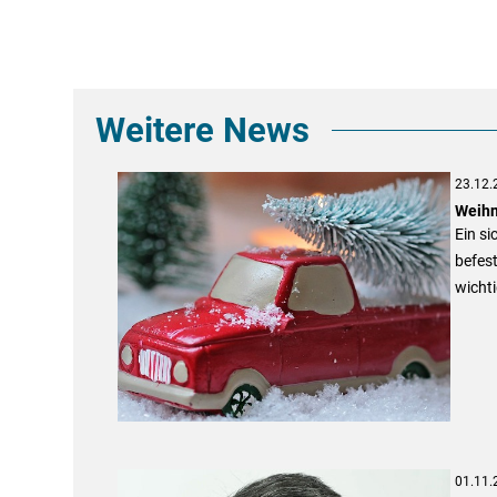
Weitere News
23.12.
Weihn
Ein si
befest
wichti
01.11.