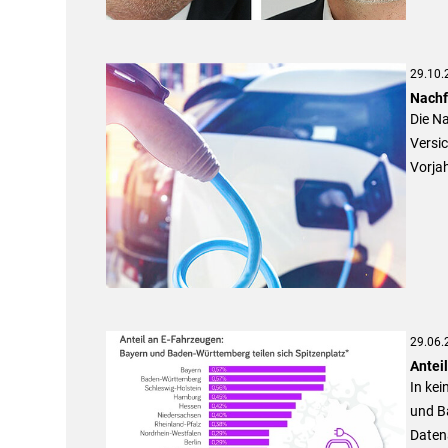
29.10.
Nachf
Die N
Versi
Vorja
29.06.
Antei
In kei
und B
Datena