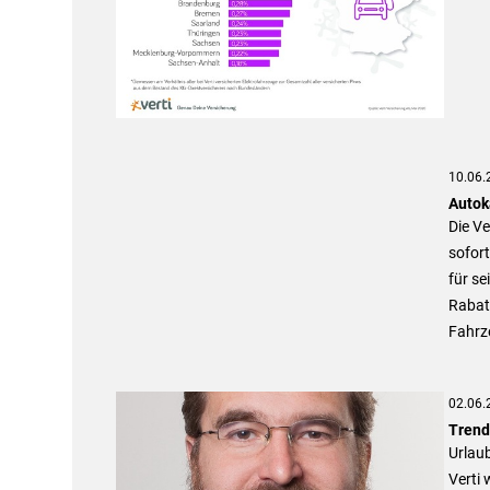
10.06.
Autok
Die Ve
sofort
für se
Rabat
Fahrz
02.06.
Trend
Urlaub
Verti 