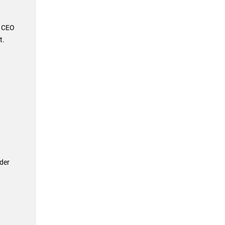
n CEO
t.
der