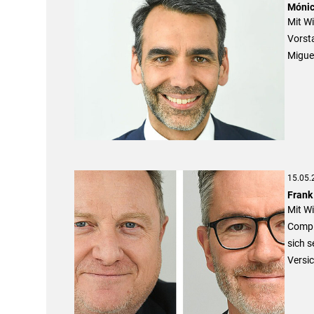
Mónic
Mit W
Vorsta
Miguel
15.05.
Frank
Mit Wi
Compli
sich s
Versi