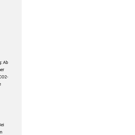
g: Ab
mer
 CO2-
e
ei
in