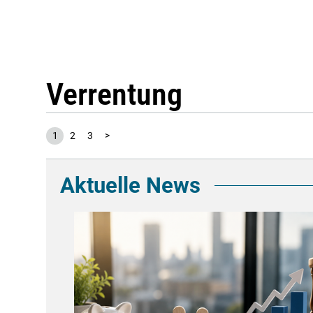
Verrentung
1
2
3
>
Aktuelle News