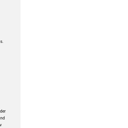
s.
 der
und
v