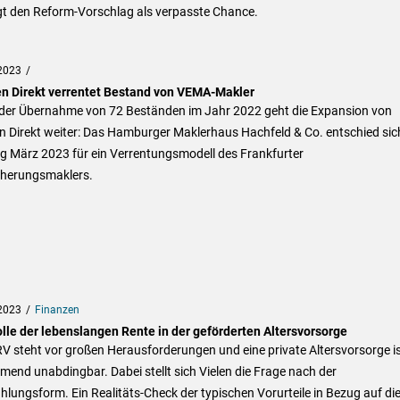
gt den Reform-Vorschlag als verpasste Chance.
2023
en Direkt verrentet Bestand von VEMA-Makler
der Übernahme von 72 Beständen im Jahr 2022 geht die Expansion von
n Direkt weiter: Das Hamburger Maklerhaus Hachfeld & Co. entschied sic
g März 2023 für ein Verrentungsmodell des Frankfurter
cherungsmaklers.
2023
Finanzen
olle der lebenslangen Rente in der geförderten Altersvorsorge
V steht vor großen Herausforderungen und eine private Altersvorsorge i
end unabdingbar. Dabei stellt sich Vielen die Frage nach der
lungsform. Ein Realitäts-Check der typischen Vorurteile in Bezug auf di