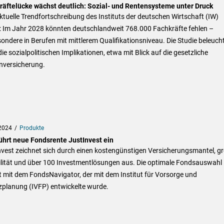
räftelücke wächst deutlich: Sozial- und Rentensysteme unter Druck
ktuelle Trendfortschreibung des Instituts der deutschen Wirtschaft (IW)
: Im Jahr 2028 könnten deutschlandweit 768.000 Fachkräfte fehlen –
ondere in Berufen mit mittlerem Qualifikationsniveau. Die Studie beleuch
ie sozialpolitischen Implikationen, etwa mit Blick auf die gesetzliche
nversicherung.
2024
Produkte
ührt neue Fondsrente JustInvest ein
nvest zeichnet sich durch einen kostengünstigen Versicherungsmantel, g
bilität und über 100 Investmentlösungen aus. Die optimale Fondsauswahl
t mit dem FondsNavigator, der mit dem Institut für Vorsorge und
zplanung (IVFP) entwickelte wurde.