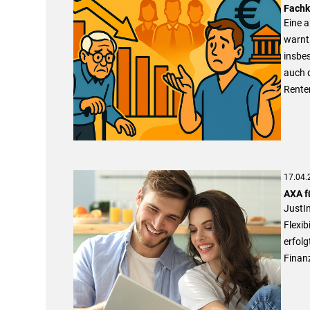
Fachk
Eine a
warnt
insbes
auch d
Rente
17.04.
AXA f
JustI
Flexi
erfolg
Finan