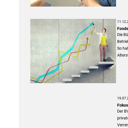
11.12.
Fonds
Die Bü
Betrie
So hal
Alter
19.07.
Fokus
Der B
privat
Verren