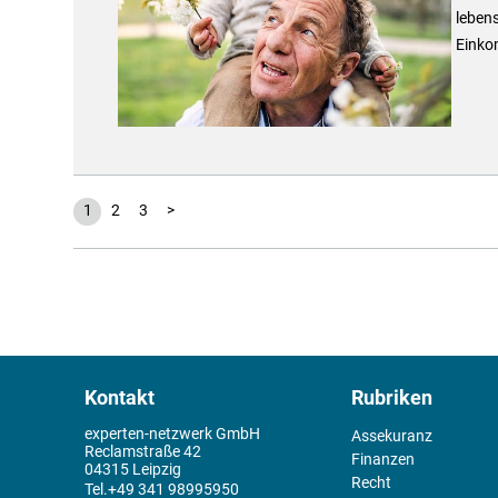
lebens
Einko
1
2
3
>
Kontakt
Rubriken
experten-netzwerk GmbH
Assekuranz
Reclamstraße 42
Finanzen
04315 Leipzig
Recht
+49 341 98995950