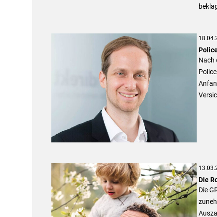
bekla
18.04.
Polic
Nach 
Police
Anfan
Versi
13.03.
Die R
Die GR
zunehm
Auszah