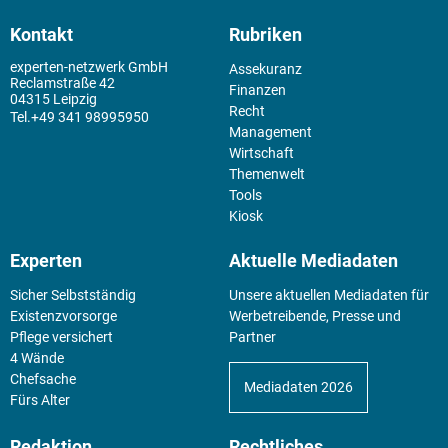
Kontakt
Rubriken
experten-netzwerk GmbH
Assekuranz
Reclamstraße 42
Finanzen
04315 Leipzig
Recht
+49 341 98995950
Management
Wirtschaft
Themenwelt
Tools
Kiosk
Experten
Aktuelle Mediadaten
Sicher Selbstständig
Unsere aktuellen Mediadaten für
Existenz­vorsorge
Werbetreibende, Presse und
Pflege versichert
Partner
4 Wände
Chefsache
Mediadaten 2026
Fürs Alter
Redaktion
Rechtliches