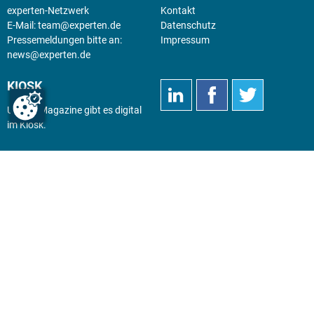
experten-Netzwerk
Kontakt
E-Mail:
team@experten.de
Datenschutz
Pressemeldungen bitte an:
Impressum
news@experten.de
KIOSK
Unsere Magazine gibt es digital
im
Kiosk
.
Abo
Hier geht's zum Print Abo und
zum gesamten Online Angebot
des expertenReport.
Jetzt anmelden!
© 2026 experten-netzwerk GmbH