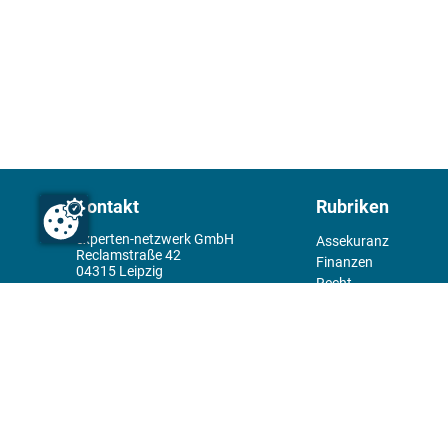
Kontakt
Rubriken
experten-netzwerk GmbH
Assekuranz
Reclamstraße 42
Finanzen
04315 Leipzig
Recht
+49 341 98995950
Management
Wirtschaft
Themenwelt
Tools
Kiosk
Redaktion
Rechtliches