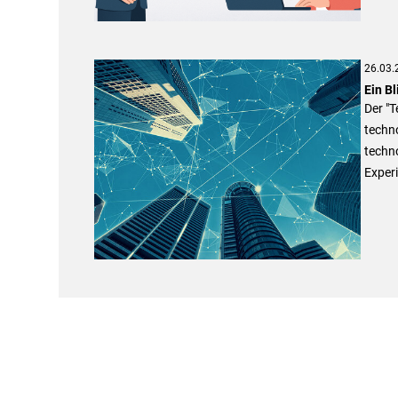
26.03.
Ein B
Der "T
techn
techn
Experi