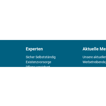
Experten
Aktuelle Me
Sicher Selbstständig
Unsere aktuelle
Existenz­vorsorge
Werbetreibende,
Pflege versichert
4 Wände
Mediadaten 
Chefsache
Fürs Alter
KIOSK