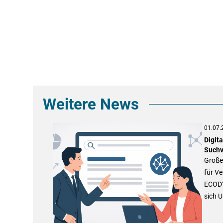
Weitere News
01.07.
Digit
Suchv
Große
für V
ECODYN
sich 