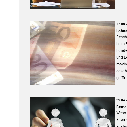
17.08.
Lohns
Beschä
beim B
hunde
und Lo
maxima
gezahl
geförd
29.04.
Bemes
Wenn 
Elter
am län