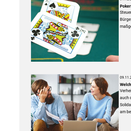
Poker
Steue
Bürge
maßge
09.11.
Welch
Verhei
auch d
Solida
am be