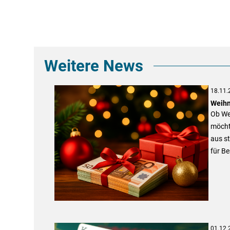
Weitere News
18.11.
Weihna
Ob Wei
möcht
aus st
für Be
01.12.