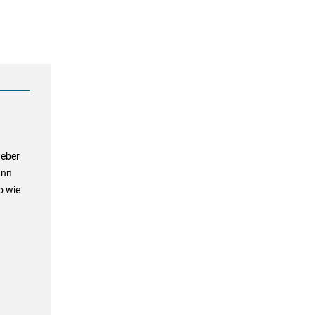
geber
ann
o wie