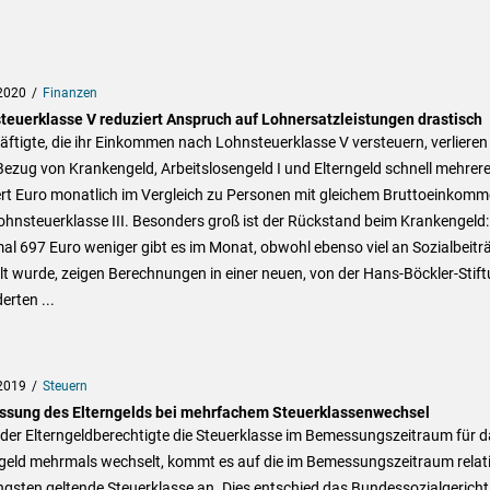
2020
Finanzen
teuerklasse V reduziert Anspruch auf Lohnersatzleistungen drastisch
ftigte, die ihr Einkommen nach Lohnsteuerklasse V versteuern, verlieren
ezug von Krankengeld, Arbeitslosengeld I und Elterngeld schnell mehrer
rt Euro monatlich im Vergleich zu Personen mit gleichem Bruttoeinkom
hnsteuerklasse III. Besonders groß ist der Rückstand beim Krankengeld:
l 697 Euro weniger gibt es im Monat, obwohl ebenso viel an Sozialbeitr
t wurde, zeigen Berechnungen in einer neuen, von der Hans-Böckler-Stif
erten ...
2019
Steuern
sung des Elterngelds bei mehrfachem Steuerklassenwechsel
der Elterngeldberechtigte die Steuerklasse im Bemessungszeitraum für d
ngeld mehrmals wechselt, kommt es auf die im Bemessungszeitraum relat
gsten geltende Steuerklasse an. Dies entschied das Bundessozialgericht