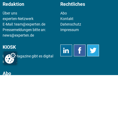
Redaktion
Rechtliches
Über uns
Abo
experten-Netzwerk
Kontakt
E-Mail:
team@experten.de
Datenschutz
Pressemeldungen bitte an:
Impressum
news@experten.de
KIOSK
Unsere Magazine gibt es digital
im
Kiosk
.
Abo
Hier geht's zum Print Abo und
zum gesamten Online Angebot
des expertenReport.
Jetzt anmelden!