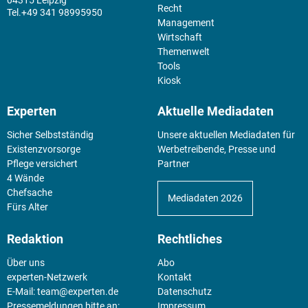
04315 Leipzig
Recht
+49 341 98995950
Management
Wirtschaft
Themenwelt
Tools
Kiosk
Experten
Aktuelle Mediadaten
Sicher Selbstständig
Unsere aktuellen Mediadaten für
Existenz­vorsorge
Werbetreibende, Presse und
Pflege versichert
Partner
4 Wände
Chefsache
Mediadaten 2026
Fürs Alter
Redaktion
Rechtliches
Über uns
Abo
experten-Netzwerk
Kontakt
E-Mail:
team@experten.de
Datenschutz
Pressemeldungen bitte an:
Impressum