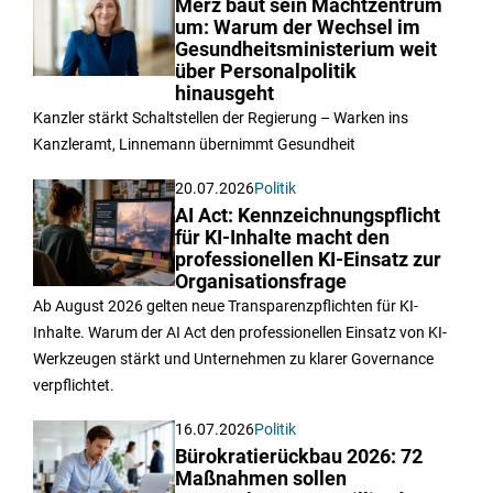
Merz baut sein Machtzentrum
um: Warum der Wechsel im
Gesundheitsministerium weit
über Personalpolitik
hinausgeht
Kanzler stärkt Schaltstellen der Regierung – Warken ins
Kanzleramt, Linnemann übernimmt Gesundheit
20.07.2026
Politik
AI Act: Kennzeichnungspflicht
für KI-Inhalte macht den
professionellen KI-Einsatz zur
Organisationsfrage
Ab August 2026 gelten neue Transparenzpflichten für KI-
Inhalte. Warum der AI Act den professionellen Einsatz von KI-
Werkzeugen stärkt und Unternehmen zu klarer Governance
verpflichtet.
16.07.2026
Politik
Bürokratierückbau 2026: 72
Maßnahmen sollen