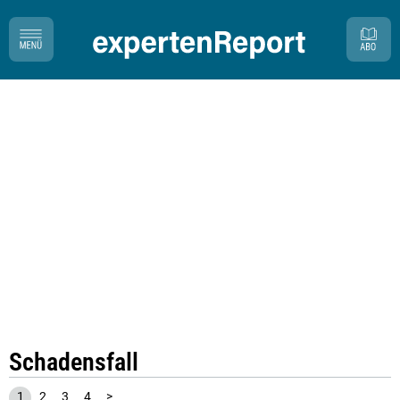
Schadensfall
1
2
3
4
>