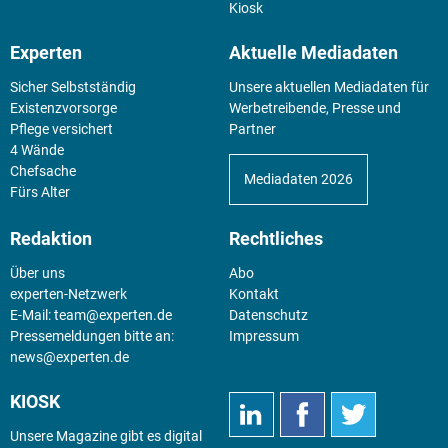
Kiosk
Experten
Aktuelle Mediadaten
Sicher Selbstständig
Unsere aktuellen Mediadaten für
Existenz­vorsorge
Werbetreibende, Presse und
Pflege versichert
Partner
4 Wände
Chefsache
Mediadaten 2026
Fürs Alter
Redaktion
Rechtliches
Über uns
Abo
experten-Netzwerk
Kontakt
E-Mail:
team@experten.de
Datenschutz
Pressemeldungen bitte an:
Impressum
news@experten.de
KIOSK
Unsere Magazine gibt es digital