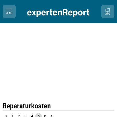
Reparaturkosten
<
1
2
3
4
5
6
>