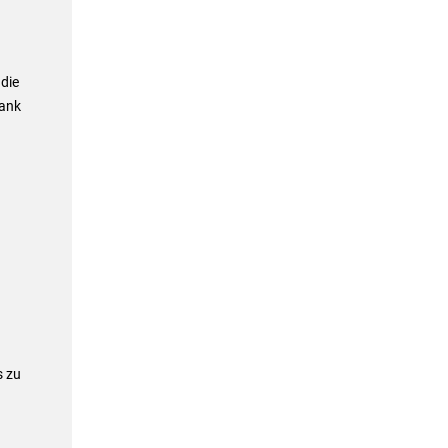
 die
bank
s zu