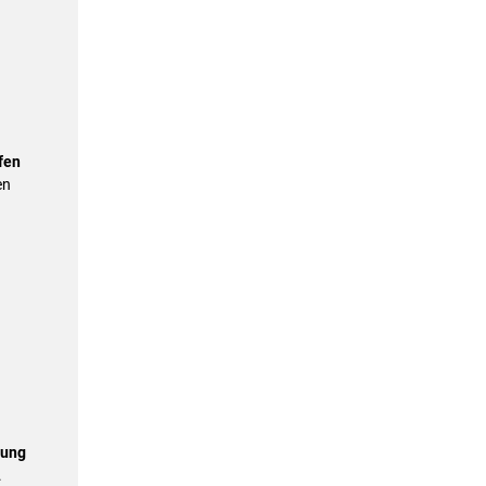
fen
en
rung
.