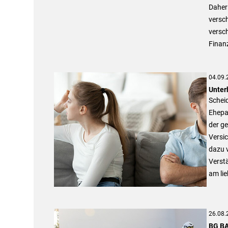
Daher 
versc
versch
Finan
04.09.
Unter
Scheid
Ehepaa
der g
Versi
dazu v
Verst
am lie
26.08.
BG BA