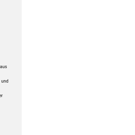
 aus
n und
er