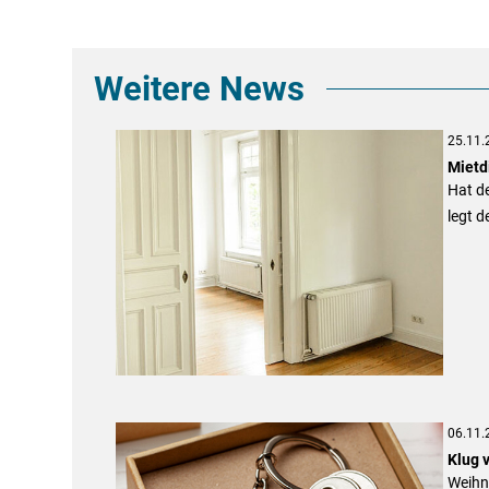
Weitere News
25.11.
Mietd
Hat d
legt d
06.11.
Klug 
Weihna