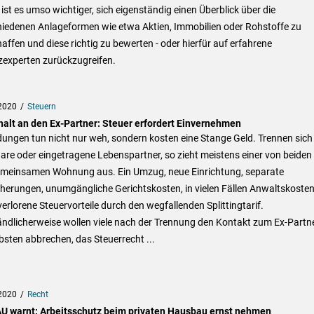
ist es umso wichtiger, sich eigenständig einen Überblick über die
hiedenen Anlageformen wie etwa Aktien, Immobilien oder Rohstoffe zu
affen und diese richtig zu bewerten - oder hierfür auf erfahrene
zexperten zurückzugreifen.
2020
Steuern
halt an den Ex-Partner: Steuer erfordert Einvernehmen
ungen tun nicht nur weh, sondern kosten eine Stange Geld. Trennen sich
re oder eingetragene Lebenspartner, so zieht meistens einer von beiden
emeinsamen Wohnung aus. Ein Umzug, neue Einrichtung, separate
cherungen, unumgängliche Gerichtskosten, in vielen Fällen Anwaltskoste
erlorene Steuervorteile durch den wegfallenden Splittingtarif.
ändlicherweise wollen viele nach der Trennung den Kontakt zum Ex-Partn
bsten abbrechen, das Steuerrecht ...
2020
Recht
U warnt: Arbeitsschutz beim privaten Hausbau ernst nehmen