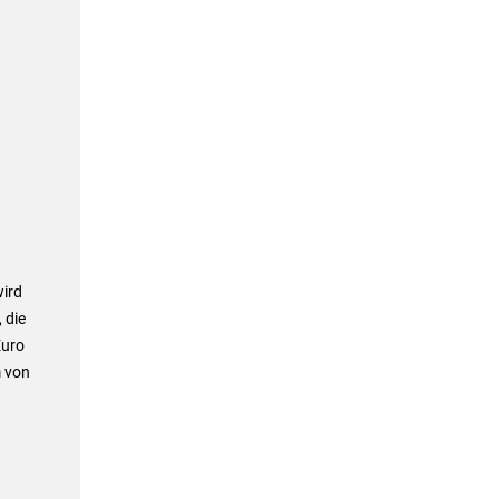
wird
 die
Euro
m von