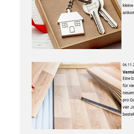
klein
ankom
06.11.
Vermi
Eine 
für vi
neuen
pro Q
vier J
beste