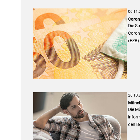
06.11.
Corona
Die Sp
Coron
(EZB) 
26.10.
Münch
Die M
inform
den B