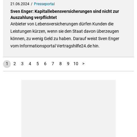
21.06.2024
Presseportal
Sven Enger: Kapitallebensversicherungen sind nicht zur
Auszahlung verpflichtet
Anbieter von Lebensversicherungen dürfen Kunden die
Leistungen kürzen, wenn sie den Staat davon überzeugen
können, zu wenig Geld zu haben. Darauf weist Sven Enger
vom Informationsportal Vertragshilfe24.de hin.
11
12
13
14
15
1
2
3
4
5
6
7
8
9
10
>