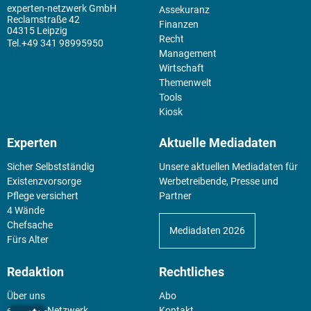
experten-netzwerk GmbH
Assekuranz
Reclamstraße 42
Finanzen
04315 Leipzig
Recht
+49 341 98995950
Management
Wirtschaft
Themenwelt
Tools
Kiosk
Experten
Aktuelle Mediadaten
Sicher Selbstständig
Unsere aktuellen Mediadaten für
Existenz­vorsorge
Werbetreibende, Presse und
Pflege versichert
Partner
4 Wände
Chefsache
Mediadaten 2026
Fürs Alter
Redaktion
Rechtliches
Über uns
Abo
experten-Netzwerk
Kontakt