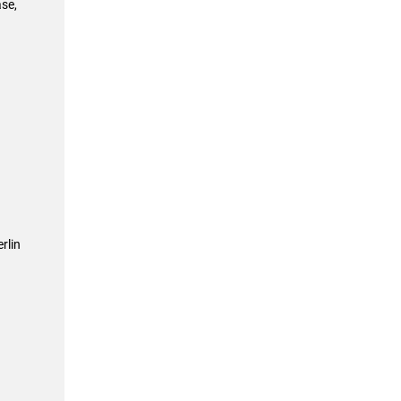
se,
rlin