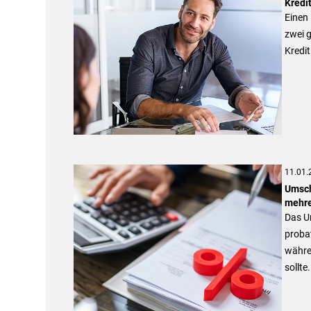
Kredit
Einen 
zwei g
Kredit
11.01.
Umsch
mehre
Das Um
probat
währen
sollte.