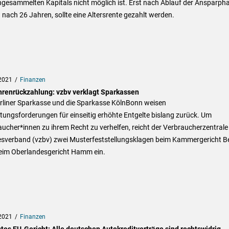
gesammelten Kapitals nicht möglich ist. Erst nach Ablauf der Ansparpha
 nach 26 Jahren, sollte eine Altersrente gezahlt werden.
2021
Finanzen
renrückzahlung: vzbv verklagt Sparkassen
erliner Sparkasse und die Sparkasse KölnBonn weisen
tungsforderungen für einseitig erhöhte Entgelte bislang zurück. Um
ucher*innen zu ihrem Recht zu verhelfen, reicht der Verbraucherzentrale
sverband (vzbv) zwei Musterfeststellungsklagen beim Kammergericht Be
eim Oberlandesgericht Hamm ein.
2021
Finanzen
tes EU-Gericht: Alle deutschen Autokreditverträge sind rechtswidrig