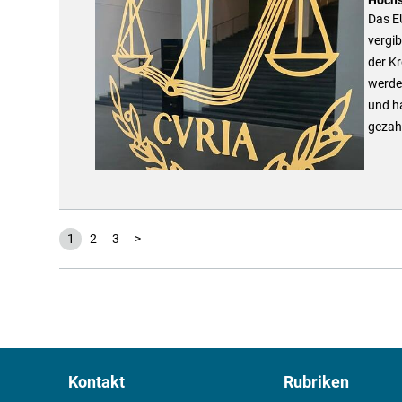
Das EU
vergib
der Kr
werden
und h
gezah
1
2
3
>
Kontakt
Rubriken