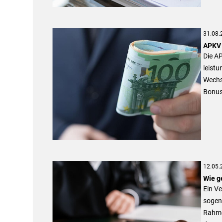
31.08.
APKV 
Die AP
leistu
Wechsl
Bonus
12.05.
Wie g
Ein Ve
sogena
Rahme