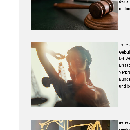
des an
mithin
13.12.
Gebüh
Die B
Erstat
Verbra
Bunde
und b
09.09.
Höchs