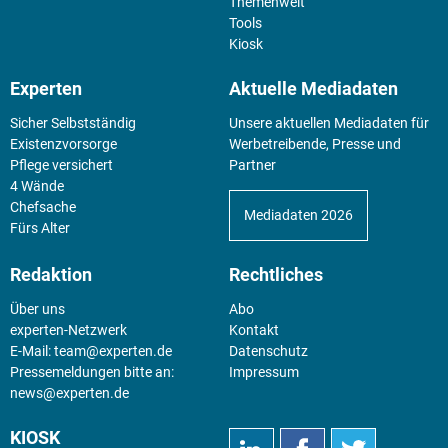
Themenwelt
Tools
Kiosk
Experten
Aktuelle Mediadaten
Sicher Selbstständig
Unsere aktuellen Mediadaten für
Existenz­vorsorge
Werbetreibende, Presse und
Pflege versichert
Partner
4 Wände
Chefsache
Mediadaten 2026
Fürs Alter
Redaktion
Rechtliches
Über uns
Abo
experten-Netzwerk
Kontakt
E-Mail:
team@experten.de
Datenschutz
Pressemeldungen bitte an:
Impressum
news@experten.de
KIOSK