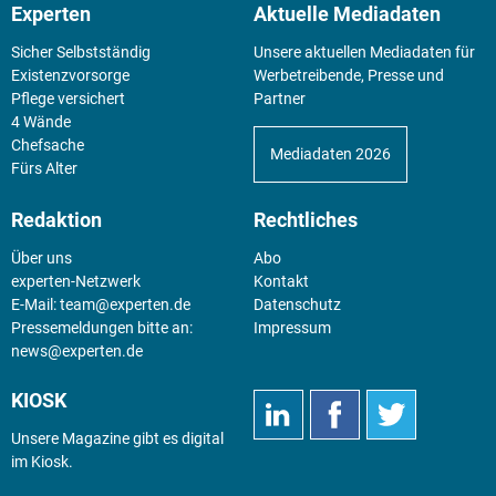
Experten
Aktuelle Mediadaten
Sicher Selbstständig
Unsere aktuellen Mediadaten für
Existenz­vorsorge
Werbetreibende, Presse und
Pflege versichert
Partner
4 Wände
Chefsache
Mediadaten 2026
Fürs Alter
Redaktion
Rechtliches
Über uns
Abo
experten-Netzwerk
Kontakt
E-Mail:
team@experten.de
Datenschutz
Pressemeldungen bitte an:
Impressum
news@experten.de
KIOSK
Unsere Magazine gibt es digital
im
Kiosk
.