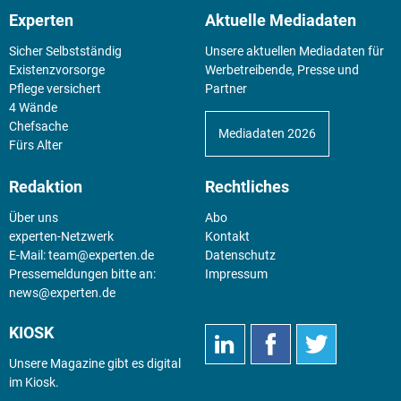
Experten
Aktuelle Mediadaten
Sicher Selbstständig
Unsere aktuellen Mediadaten für
Existenz­vorsorge
Werbetreibende, Presse und
Pflege versichert
Partner
4 Wände
Chefsache
Mediadaten 2026
Fürs Alter
Redaktion
Rechtliches
Über uns
Abo
experten-Netzwerk
Kontakt
E-Mail:
team@experten.de
Datenschutz
Pressemeldungen bitte an:
Impressum
news@experten.de
KIOSK
Unsere Magazine gibt es digital
im
Kiosk
.