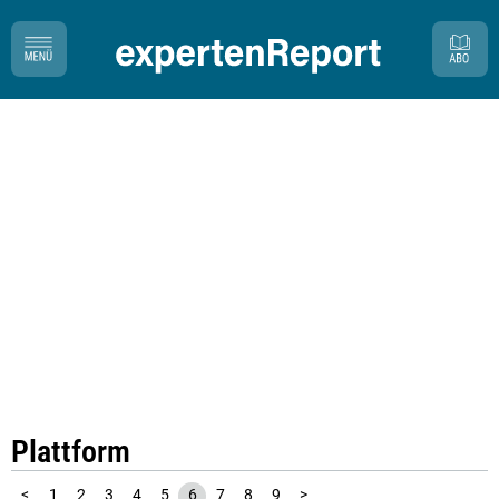
Plattform
<
1
2
3
4
5
6
7
8
9
>