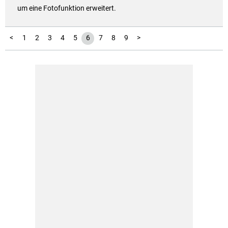
um eine Fotofunktion erweitert.
<
1
2
3
4
5
6
7
8
9
>