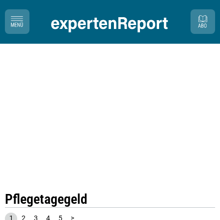
Pflegetagegeld
1
2
3
4
5
>