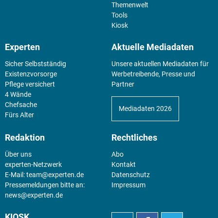
Themenwelt
Tools
Kiosk
Experten
Aktuelle Mediadaten
Sicher Selbstständig
Unsere aktuellen Mediadaten für
Existenz­vorsorge
Werbetreibende, Presse und
Pflege versichert
Partner
4 Wände
Chefsache
Mediadaten 2026
Fürs Alter
Redaktion
Rechtliches
Über uns
Abo
experten-Netzwerk
Kontakt
E-Mail:
team@experten.de
Datenschutz
Pressemeldungen bitte an:
Impressum
news@experten.de
KIOSK