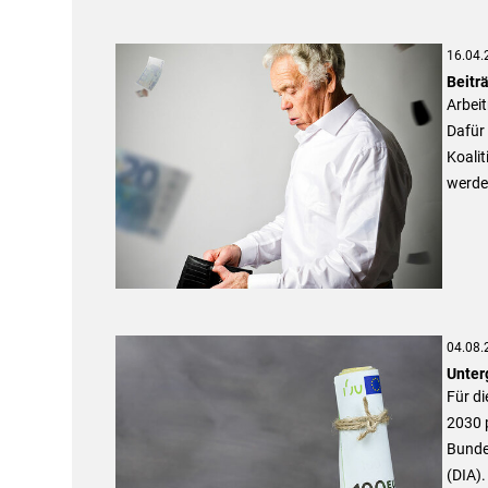
16.04.
Beitr
Arbeit
Dafür 
Koali
werden
04.08.
Unter
Für di
2030 p
Bundes
(DIA).