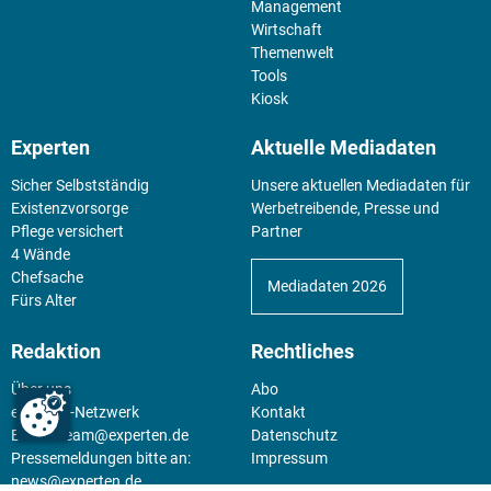
Management
Wirtschaft
Themenwelt
Tools
Kiosk
Experten
Aktuelle Mediadaten
Sicher Selbstständig
Unsere aktuellen Mediadaten für
Existenz­vorsorge
Werbetreibende, Presse und
Pflege versichert
Partner
4 Wände
Chefsache
Mediadaten 2026
Fürs Alter
Redaktion
Rechtliches
Über uns
Abo
experten-Netzwerk
Kontakt
E-Mail:
team@experten.de
Datenschutz
Pressemeldungen bitte an:
Impressum
news@experten.de