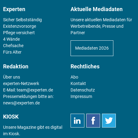
Experten
Aktuelle Mediadaten
Sicher Selbstständig
Unsere aktuellen Mediadaten für
Existenz­vorsorge
Werbetreibende, Presse und
Pflege versichert
Partner
4 Wände
Chefsache
Mediadaten 2026
Fürs Alter
Redaktion
Rechtliches
Über uns
Abo
experten-Netzwerk
Kontakt
E-Mail:
team@experten.de
Datenschutz
Pressemeldungen bitte an:
Impressum
news@experten.de
KIOSK
Unsere Magazine gibt es digital
im
Kiosk
.