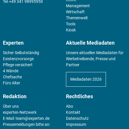
+49 341 98995950
Management
Wirtschaft
Themenwelt
Tools
Kiosk
Experten
Aktuelle Mediadaten
Sicher Selbstständig
Unsere aktuellen Mediadaten für
Existenz­vorsorge
Werbetreibende, Presse und
Pflege versichert
Partner
4 Wände
Chefsache
Mediadaten 2026
Fürs Alter
Redaktion
Rechtliches
Über uns
Abo
experten-Netzwerk
Kontakt
E-Mail:
team@experten.de
Datenschutz
Pressemeldungen bitte an:
Impressum