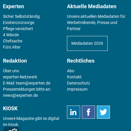
Experten
Aktuelle Mediadaten
Sicher Selbstständig
Unsere aktuellen Mediadaten für
Existenz­vorsorge
Werbetreibende, Presse und
Pflege versichert
Partner
4 Wände
Chefsache
Mediadaten 2026
Fürs Alter
Redaktion
Rechtliches
Über uns
Abo
experten-Netzwerk
Kontakt
E-Mail:
team@experten.de
Datenschutz
Pressemeldungen bitte an:
Impressum
news@experten.de
KIOSK
Unsere Magazine gibt es digital
im
Kiosk
.