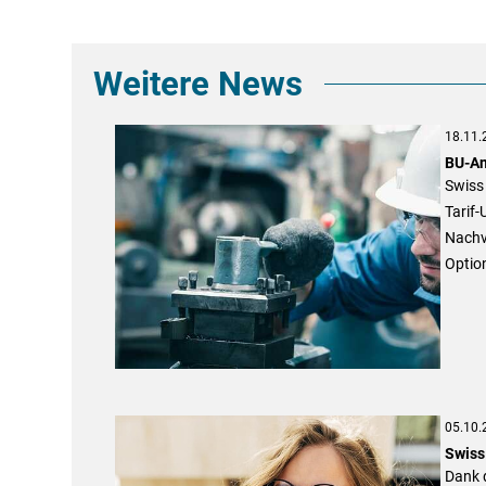
Weitere News
18.11.
BU-An
Swiss 
Tarif-
Nachve
Optio
05.10.
Swiss
Dank 