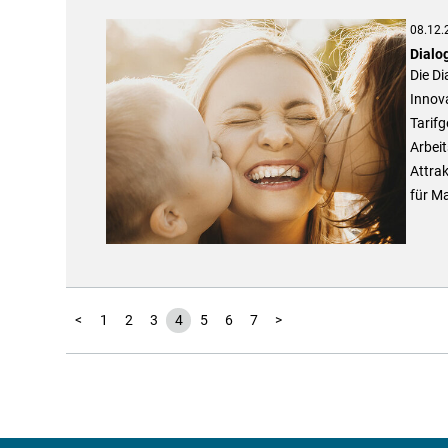
08.12.
Dialog
Die Di
Innova
Tarifg
Arbei
Attra
für Ma
<
1
2
3
4
5
6
7
>