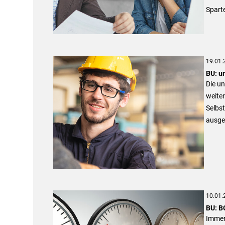
Spart
19.01.
BU: u
Die un
weiter
Selbs
ausge
10.01.
BU: BG
Immer 