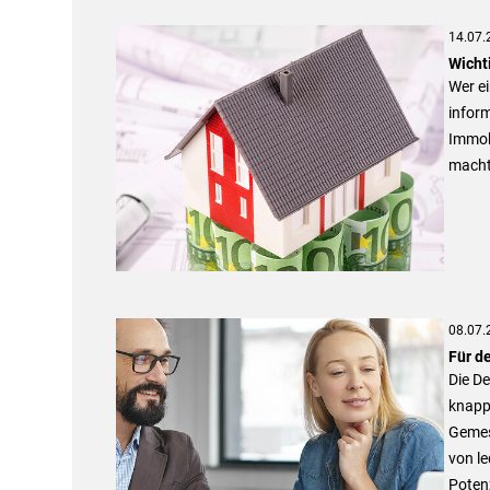
14.07.
Wicht
Wer e
inform
Immobi
macht
08.07.
Für d
Die De
knapp 
Gemess
von le
Potenz