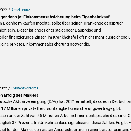
2022
Assekuranz
iger denn je: Einkommensabsicherung beim Eigenheimkauf
in Eigenheim kaufen möchte, sollte über seinen Krankengeldanspruch
iert sein. Dieser ist angesichts steigender Baupreise und
lienfinanzierungs-Zinsen im Krankheitsfall oft nicht mehr ausreichend 
 eine private Einkommensabsicherung notwendig.
2022
Existenzvorsorge
en Erfolg des Maklers
utsche Aktuarvereinigung (DAV) hat 2021 ermittelt, dass es in Deutschla
17 Millionen private Berufsunfähigkeitsversicherungsverträge gibt.
en an der Zahl von 45 Millionen Arbeitnehmern, entspräche dies einer 
diglich 37 Prozent. Im Umkehrschluss signalisieren diese Zahlen: Es gibt v
ial für den Makler, den ersten Ansprechpartner in einer beratungsintensi