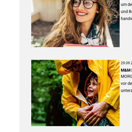
um de
und B
handwe
29.09.
M&M M
MORGE
vor d
unter