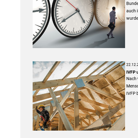
Bunde
auch i
wurde
22.12.
IVFP 
Nach w
Mensc
IVFP b