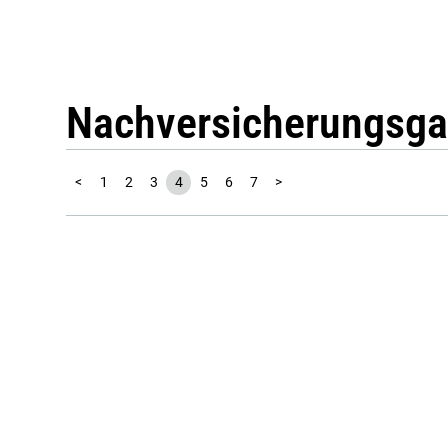
Nachversicherungsga
<
1
2
3
4
5
6
7
>